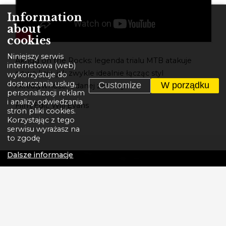
Information
about
cookies
Niniejszy serwis
Akrigg on the Rocks: legenda trialu MTB atakuje
internetowa (web)
nowe linie, jak zwykle idealnie łącząc styl
wykorzystuje do
dostarczania usług,
Customize
W porządku
i kreatywność. Udanej zabawy!
personalizacji reklam
i analizy odwiedzania
Film/Edit: Will Evans
stron pliki cookies.
Korzystając z tego
serwisu wyrażasz na
to zgodę
Dalsze informacje
GT BICYCLES - LEGENDARNA AMERYKAŃSKA
MARKA ROWERÓW.
Tworzymy historię. Od pierwszej ramy BMX
wykonanej w 1972 roku przez założyciela Gary'ego