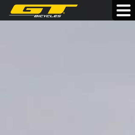
Dożywotnia gwarancja
|
|
cz
|
hu
|
sk
ROWERY
O MARCE
SPRZEDAWCY
AKTUALNOŚCI