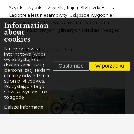
Szybko, wysoko i z wielką frajdą. Styl jazdy Eliotta
Lapotre'a jest niesamowity. Usiądźcie wygodnie i
oglądajcie, jakie triki wyczaruje na swoim Force
Information
Carbon na stromych i gliniastych ścieżkach Vosges
about
we Francji.
cookies
Niniejszy serwis
Film: Jules Bellot / Louis Para
internetowa (web)
Edit: Jules Bellot
wykorzystuje do
dostarczania usług,
Customize
W porządku
personalizacji reklam
i analizy odwiedzania
stron pliki cookies.
Korzystając z tego
serwisu wyrażasz na
to zgodę
Dalsze informacje