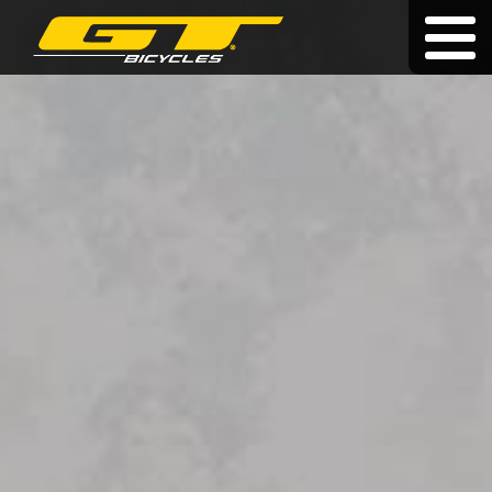
Dożywotnia gwarancja
|
|
cz
|
hu
|
sk
ROWERY
O MARCE
SPRZEDAWCY
AKTUALNOŚCI