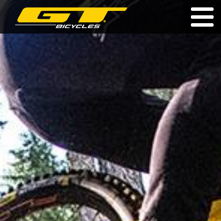
Dożywotnia gwarancja
|
|
cz
|
hu
|
sk
ROWERY
O MARCE
SPRZEDAWCY
AKTUALNOŚCI