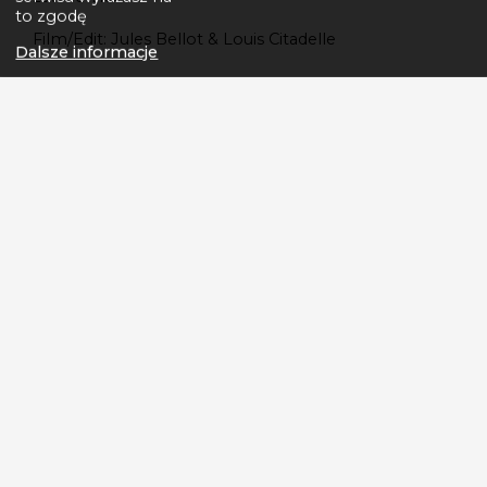
to zgodę
Film/Edit: Jules Bellot & Louis Citadelle
Dalsze informacje
GT BICYCLES - LEGENDARNA AMERYKAŃSKA
MARKA ROWERÓW.
Tworzymy historię. Od pierwszej ramy BMX
wykonanej w 1972 roku przez założyciela Gary'ego
Turnera aż do nowoczesnych ram karbonowych.
Historia wyścigów, wygranych, a przede wszystkim
dobra zabawa i samopoczucie.
ROWERY