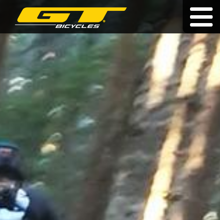
Dożywotnia gwarancja
|
|
cz
|
hu
|
sk
ROWERY
O MARCE
SPRZEDAWCY
AKTUALNOŚCI