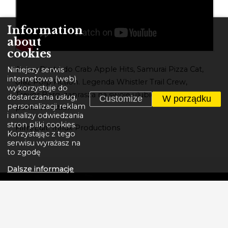
Information
about
cookies
Angry Pirate do Crab Apple Hits, Samurai Pizza Cat,
Niniejszy serwis
internetowa (web)
oraz Polp Fiction. Legenda Whistler Trail Crew,
wykorzystuje do
Trevor Berg, zaprasza na swoje ulubione trasy bike
dostarczania usług,
Customize
W porządku
personalizacji reklam
parku Whistler.
i analizy odwiedzania
stron pliki cookies.
Film/Edit: Influx Productions
Korzystając z tego
serwisu wyrażasz na
to zgodę
Dalsze informacje
GT BICYCLES - LEGENDARNA AMERYKAŃSKA
MARKA ROWERÓW.
Tworzymy historię. Od pierwszej ramy BMX