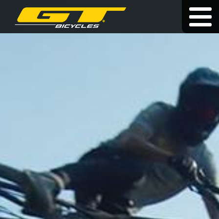
Dożywotnia gwarancja
|
|
cz
|
hu
|
sk
ROWERY
O MARCE
SPRZEDAWCY
AKTUALNOŚCI