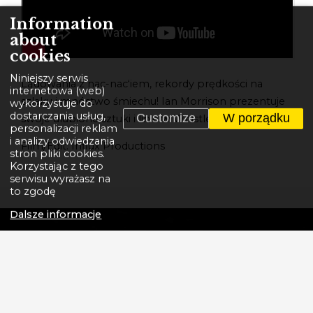
Information
about
cookies
Niniejszy serwis
Lądowania z nac-nac‘iem, rekordy prędkości na
internetowa (web)
szlaku i mnóstwo śmiechu! Ian Morrison prezentuje
wykorzystuje do
dostarczania usług,
Customize
W porządku
swoje ulubione sztuki i linie w Whistler Bike Park!
personalizacji reklam
i analizy odwiedzania
Film/Edit: Influx Productions
stron pliki cookies.
Korzystając z tego
serwisu wyrażasz na
to zgodę
Dalsze informacje
GT BICYCLES - LEGENDARNA AMERYKAŃSKA
MARKA ROWERÓW.
Tworzymy historię. Od pierwszej ramy BMX
wykonanej w 1972 roku przez założyciela Gary'ego