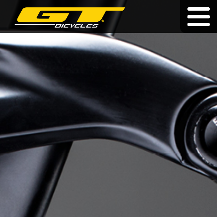
Dożywotnia gwarancja
|
|
cz
|
hu
|
sk
ROWERY
O MARCE
SPRZEDAWCY
AKTUALNOŚCI