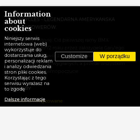
Information
GT BICYCLES - LEGENDARNA AMERYKAŃSKA
about
cookies
MARKA ROWERÓW.
Niniejszy serwis
Tworzymy historię. Od pierwszej ramy BMX
internetowa (web)
wykonanej w 1972 roku przez założyciela Gary'ego
wykorzystuje do
dostarczania usług,
Turnera aż do nowoczesnych ram karbonowych.
Customize
W porządku
personalizacji reklam
Historia wyścigów, wygranych, a przede wszystkim
i analizy odwiedzania
dobra zabawa i samopoczucie.
stron pliki cookies.
Korzystając z tego
serwisu wyrażasz na
ROWERY
to zgodę
Dalsze informacje
Górskie amortyzowane
Górskie sztywne
Gravel
Cross
Elektryczne