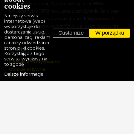
Tworzymy historię. Od pierwszej ramy BMX
cookies
wykonanej w 1972 roku przez założyciela Gary'ego
Niniejszy serwis
Turnera aż do nowoczesnych ram karbonowych.
internetowa (web)
Historia wyścigów, wygranych, a przede wszystkim
wykorzystuje do
dostarczania usług,
Customize
W porządku
dobra zabawa i samopoczucie.
personalizacji reklam
i analizy odwiedzania
stron pliki cookies.
ROWERY
Korzystając z tego
serwisu wyrażasz na
Górskie amortyzowane
to zgodę
Górskie sztywne
Dalsze informacje
Gravel
Cross
Elektryczne
BMX
Dziecięce
Rowery promocyjne
WIĘCEJ