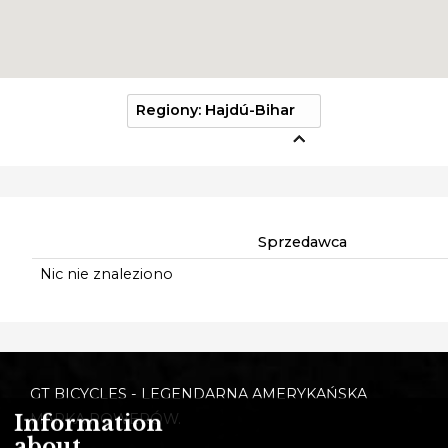
Regiony: Hajdú-Bihar
Sprzedawca
Nic nie znaleziono
GT BICYCLES - LEGENDARNA AMERYKAŃSKA
Information
MARKA ROWERÓW.
about