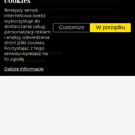
cookies
wykonanej w 1972 roku przez założyciela Gary'ego
Turnera aż do nowoczesnych ram karbonowych.
Niniejszy serwis
internetowa (web)
Historia wyścigów, wygranych, a przede wszystkim
wykorzystuje do
dobra zabawa i samopoczucie.
dostarczania usług,
Customize
W porządku
personalizacji reklam
i analizy odwiedzania
ROWERY
stron pliki cookies.
Korzystając z tego
Górskie amortyzowane
serwisu wyrażasz na
to zgodę
Górskie sztywne
Gravel
Dalsze informacje
Cross
Elektryczne
BMX
Dziecięce
Rowery promocyjne
WIĘCEJ
Akcja wycofania z rynku