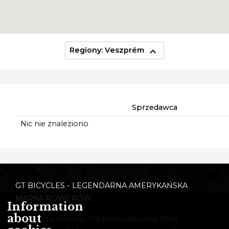
Regiony: Veszprém
Sprzedawca
Nic nie znaleziono
GT BICYCLES - LEGENDARNA AMERYKAŃSKA
MARKA ROWERÓW.
Information
about
Tworzymy historię. Od pierwszej ramy BMX