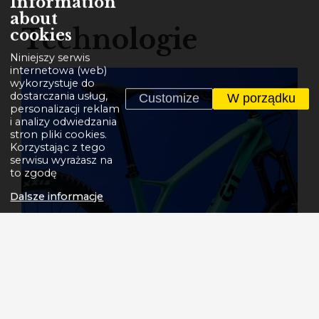
Information
about
Technologie
cookies
Niniejszy serwis
internetowa (web)
wykorzystuje do
dostarczania usług,
Customize
W porządku
personalizacji reklam
i analizy odwiedzania
stron pliki cookies.
Korzystając z tego
serwisu wyrażasz na
to zgodę
Dalsze informacje
Waga