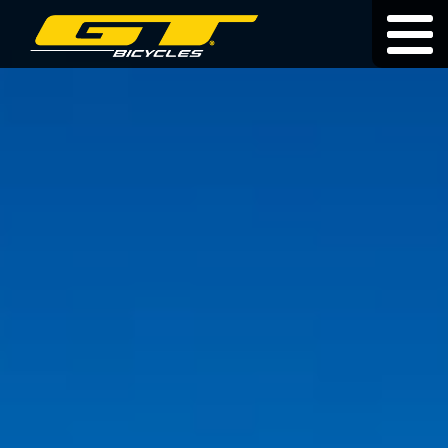
Dożywotnia gwarancja
|
|
cz
|
hu
|
sk
ROWERY
O MARCE
SPRZEDAWCY
AKTUALNOŚCI